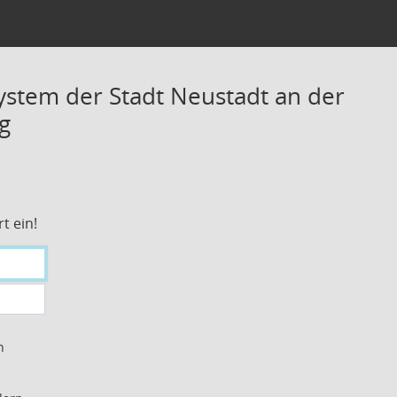
stem der Stadt Neustadt an der
g
t ein!
n